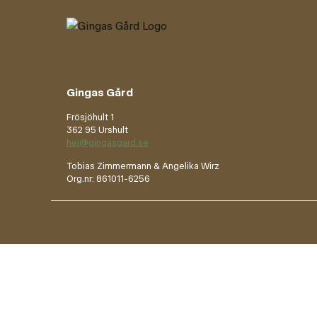
Gingas Gård
Frösjöhult 1
362 95 Urshult
hej@gingasgard.se
Tobias Zimmermann & Angelika Wirz
Org.nr: 861011-6256