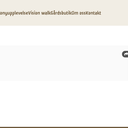
onyupplevelse
Vision walk
Gårdsbutik
Om oss
Kontakt