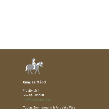
Gingas Gård
Frösjöhult 1
362 95 Urshult
hej@gingasgard.se
Tobias Zimmermann & Angelika Wirz