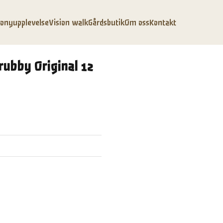
onyupplevelse
Vision walk
Gårdsbutik
Om oss
Kontakt
ubby Original 12