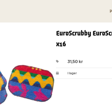
P
EuroScrubby EuroScr
x16
31,50
kr
I lager