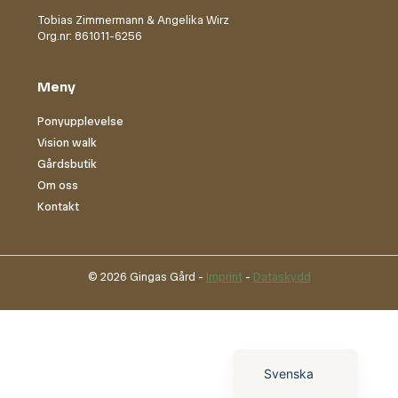
Tobias Zimmermann & Angelika Wirz
Org.nr: 861011-6256
Meny
Ponyupplevelse
Vision walk
Gårdsbutik
Om oss
Kontakt
© 2026 Gingas Gård -
Imprint
-
Dataskydd
English (UK)
Deutsch
Svenska