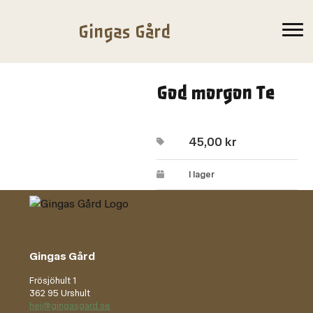
Gingas Gård
God morgon Te
45,00
kr
I lager
Gingas Gård
Frösjöhult 1
362 95 Urshult
hej@gingasgard.se