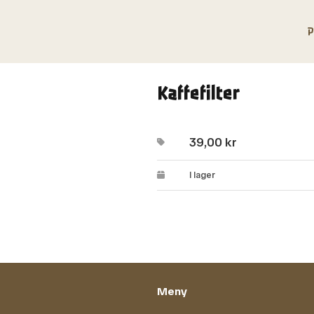
P
Kaffefilter
39,00
kr
I lager
Meny