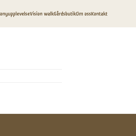
onyupplevelse
Vision walk
Gårdsbutik
Om oss
Kontakt