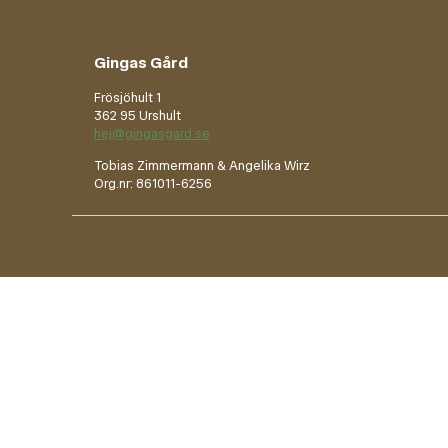
Gingas Gård
Frösjöhult 1
362 95 Urshult
hej@gingasgard.se
Tobias Zimmermann & Angelika Wirz
Org.nr: 861011-6256