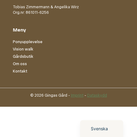
Tobias Zimmermann & Angelika Wirz
Org.nr: 861011-6256
Meny
Ponyupplevelse
Vision walk
Gårdsbutik
Om oss
Kontakt
© 2026 Gingas Gård -
Imprint
-
Dataskydd
English (UK)
Deutsch
Svenska