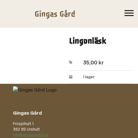
Gingas Gård
Lingonläsk
35,00
kr
I lager
Gingas Gård
Frösjöhult 1
362 95 Urshult
hej@gingasgard.se