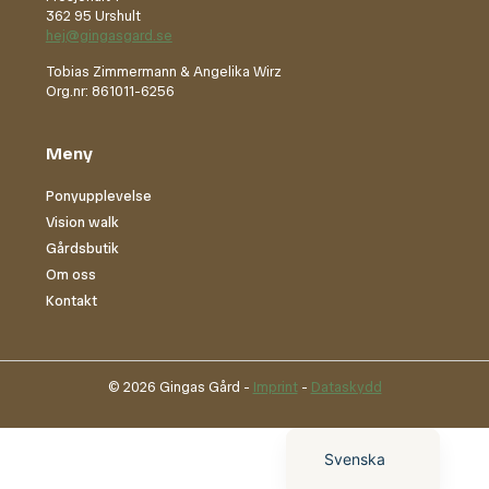
362 95 Urshult
hej@gingasgard.se
Tobias Zimmermann & Angelika Wirz
Org.nr: 861011-6256
Meny
Ponyupplevelse
Vision walk
Gårdsbutik
Om oss
Kontakt
English (UK)
© 2026 Gingas Gård -
Imprint
-
Dataskydd
Deutsch
Svenska