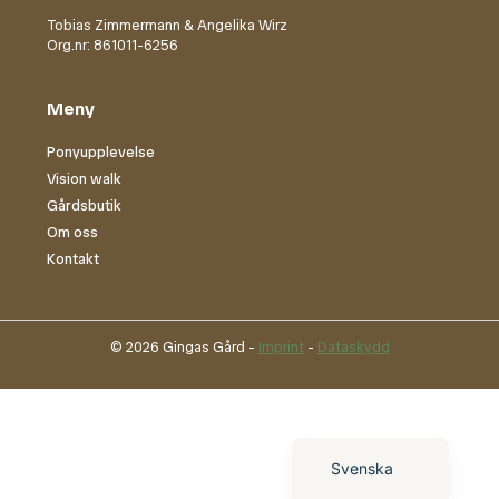
Tobias Zimmermann & Angelika Wirz
Org.nr: 861011-6256
Meny
Ponyupplevelse
Vision walk
Gårdsbutik
Om oss
Kontakt
© 2026 Gingas Gård -
Imprint
-
Dataskydd
English (UK)
Deutsch
Svenska