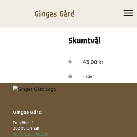
Gingas Gård
Skumtvål
45,00
kr
I lager
Gingas Gård
Frösjöhult 1
362 95 Urshult
hej@gingasgard.se